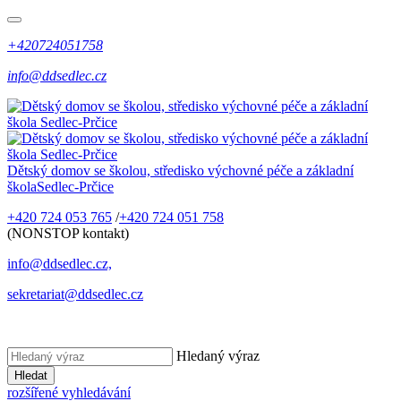
+420724051758
info@ddsedlec.cz
Dětský domov se školou, středisko výchovné péče a základní
škola
Sedlec-Prčice
+420 724 053 765
/
+420 724 051 758
(NONSTOP kontakt)
info@ddsedlec.cz,
sekretariat@ddsedlec.cz
Hledaný výraz
Hledat
rozšířené vyhledávání