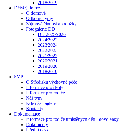
2018⁄2019
Dětský domov
O domově
Odborné týmy
Zájmová činnost a kroužky
Fotogalerie DD
DD 2025⁄2026
2024⁄2025
2023⁄2024
2022⁄2023
2021⁄2022
2020⁄2021
2019⁄2020
2018⁄2019
SVP
O Středisku výchovné péče
Informace pro školy
Informace pro rodiče
Náš tým
Kde nás najdete
Kontakty
Dokumentace
Informace pro rodiče umístěných dětí - dovolenky
Dokumenty
Úřední deska