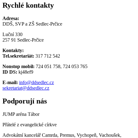
Rychlé kontakty
Adresa:
DDŠ, SVP a ZŠ Sedlec-Prčice
Luční 330
257 91 Sedlec-Prčice
Kontakty:
Tel.sekretariát:
317 712 542
Nonstop mobil:
724 051 758, 724 053 765
ID DS:
kj48ef9
E-mail:
info@ddsedlec.cz
sekretariat@ddsedlec.cz
Podporují nás
JUMP aréna Tábor
Přátelé z evangelické církve
Advokátní kancelář Camrda, Premus, Vychopeň, Vachoušek,