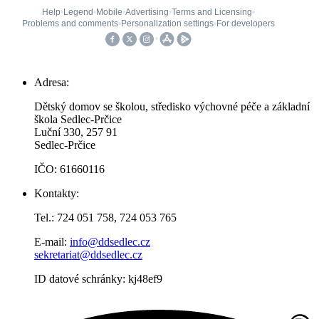
Adresa:
Dětský domov se školou, středisko výchovné péče a základní
škola Sedlec-Prčice
Luční 330, 257 91
Sedlec-Prčice
IČO: 61660116
Kontakty:
Tel.: 724 051 758, 724 053 765
E-mail:
info@ddsedlec.cz
sekretariat@ddsedlec.cz
ID datové schránky: kj48ef9