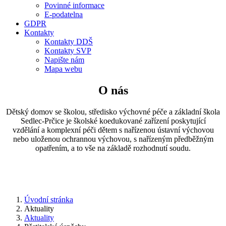
Povinné informace
E-podatelna
GDPR
Kontakty
Kontakty DDŠ
Kontakty SVP
Napište nám
Mapa webu
O nás
Dětský domov se školou, středisko výchovné péče a základní škola
Sedlec-Prčice je školské koedukované zařízení poskytující
vzdělání a komplexní péči dětem s nařízenou ústavní výchovou
nebo uloženou ochrannou výchovou, s nařízeným předběžným
opatřením, a to vše na základě rozhodnutí soudu.
Úvodní stránka
Aktuality
Aktuality