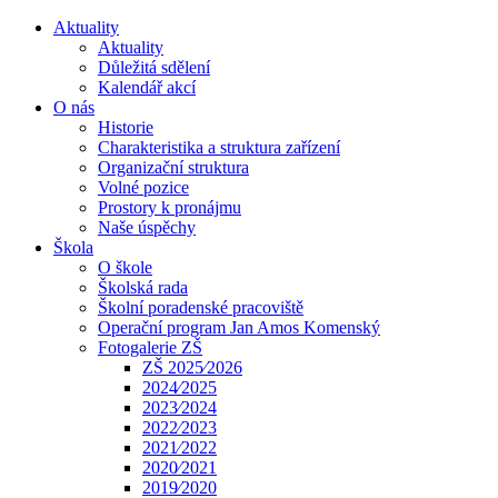
Aktuality
Aktuality
Důležitá sdělení
Kalendář akcí
O nás
Historie
Charakteristika a struktura zařízení
Organizační struktura
Volné pozice
Prostory k pronájmu
Naše úspěchy
Škola
O škole
Školská rada
Školní poradenské pracoviště
Operační program Jan Amos Komenský
Fotogalerie ZŠ
ZŠ 2025⁄2026
2024⁄2025
2023⁄2024
2022⁄2023
2021⁄2022
2020⁄2021
2019⁄2020