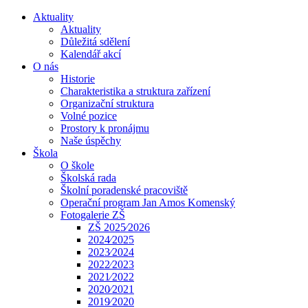
Aktuality
Aktuality
Důležitá sdělení
Kalendář akcí
O nás
Historie
Charakteristika a struktura zařízení
Organizační struktura
Volné pozice
Prostory k pronájmu
Naše úspěchy
Škola
O škole
Školská rada
Školní poradenské pracoviště
Operační program Jan Amos Komenský
Fotogalerie ZŠ
ZŠ 2025⁄2026
2024⁄2025
2023⁄2024
2022⁄2023
2021⁄2022
2020⁄2021
2019⁄2020