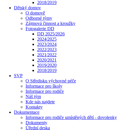
2018⁄2019
Dětský domov
O domově
Odborné týmy
Zájmová činnost a kroužky
Fotogalerie DD
DD 2025⁄2026
2024⁄2025
2023⁄2024
2022⁄2023
2021⁄2022
2020⁄2021
2019⁄2020
2018⁄2019
SVP
O Středisku výchovné péče
Informace pro školy
Informace pro rodiče
Náš tým
Kde nás najdete
Kontakty
Dokumentace
Informace pro rodiče umístěných dětí - dovolenky
Dokumenty
Úřední deska