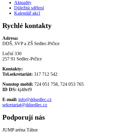
Aktuality
Důležitá sdělení
Kalendář akcí
Rychlé kontakty
Adresa:
DDŠ, SVP a ZŠ Sedlec-Prčice
Luční 330
257 91 Sedlec-Prčice
Kontakty:
Tel.sekretariát:
317 712 542
Nonstop mobil:
724 051 758, 724 053 765
ID DS:
kj48ef9
E-mail:
info@ddsedlec.cz
sekretariat@ddsedlec.cz
Podporují nás
JUMP aréna Tábor