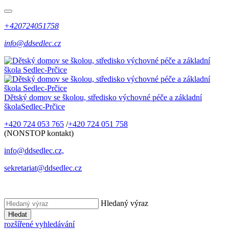
+420724051758
info@ddsedlec.cz
Dětský domov se školou, středisko výchovné péče a základní
škola
Sedlec-Prčice
+420 724 053 765
/
+420 724 051 758
(NONSTOP kontakt)
info@ddsedlec.cz,
sekretariat@ddsedlec.cz
Hledaný výraz
Hledat
rozšířené vyhledávání