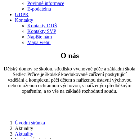
Povinné informace
E-podatelna
GDPR
Kontakty
Kontakty DDŠ
Kontakty SVP
Napište nám
Mapa webu
O nás
Dětský domov se školou, středisko výchovné péče a základní škola
Sedlec-Prčice je školské koedukované zařízení poskytující
vzdělání a komplexní péči dětem s nařízenou ústavní výchovou
nebo uloženou ochrannou výchovou, s nařízeným předběžným
opatřením, a to vše na základě rozhodnutí soudu.
Úvodní stránka
Aktuality
Aktuality