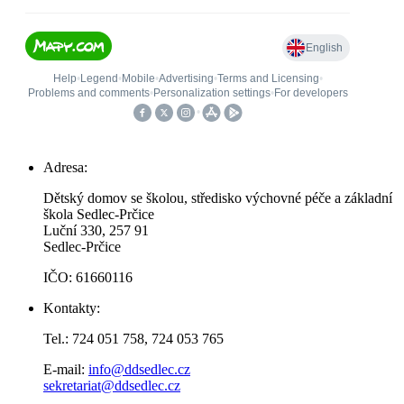
Adresa:
Dětský domov se školou, středisko výchovné péče a základní
škola Sedlec-Prčice
Luční 330, 257 91
Sedlec-Prčice
IČO: 61660116
Kontakty:
Tel.: 724 051 758, 724 053 765
E-mail:
info@ddsedlec.cz
sekretariat@ddsedlec.cz