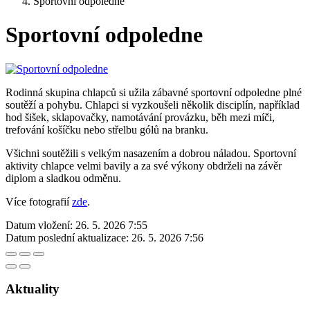
Sportovní odpoledne
Sportovní odpoledne
Rodinná skupina chlapců si užila zábavné sportovní odpoledne plné
soutěží a pohybu. Chlapci si vyzkoušeli několik disciplín, například
hod šišek, sklapovačky, namotávání provázku, běh mezi míči,
trefování košíčku nebo střelbu gólů na branku.
Všichni soutěžili s velkým nasazením a dobrou náladou. Sportovní
aktivity chlapce velmi bavily a za své výkony obdrželi na závěr
diplom a sladkou odměnu.
Více fotografií
zde
.
Datum vložení:
26. 5. 2026 7:55
Datum poslední aktualizace:
26. 5. 2026 7:56
Aktuality