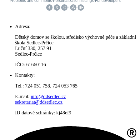
Adresa:
Dětský domov se školou, středisko výchovné péče a základní
škola Sedlec-Prčice
Luční 330, 257 91
Sedlec-Prčice
IČO: 61660116
Kontakty:
Tel.: 724 051 758, 724 053 765
E-mail:
info@ddsedlec.cz
sekretariat@ddsedlec.cz
ID datové schránky: kj48ef9