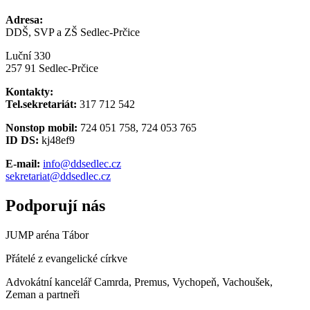
Adresa:
DDŠ, SVP a ZŠ Sedlec-Prčice
Luční 330
257 91 Sedlec-Prčice
Kontakty:
Tel.sekretariát:
317 712 542
Nonstop mobil:
724 051 758, 724 053 765
ID DS:
kj48ef9
E-mail:
info@ddsedlec.cz
sekretariat@ddsedlec.cz
Podporují nás
JUMP aréna Tábor
Přátelé z evangelické církve
Advokátní kancelář Camrda, Premus, Vychopeň, Vachoušek,
Zeman a partneři