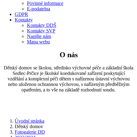
Povinné informace
E-podatelna
GDPR
Kontakty
Kontakty DDŠ
Kontakty SVP
Napište nám
Mapa webu
O nás
Dětský domov se školou, středisko výchovné péče a základní škola
Sedlec-Prčice je školské koedukované zařízení poskytující
vzdělání a komplexní péči dětem s nařízenou ústavní výchovou
nebo uloženou ochrannou výchovou, s nařízeným předběžným
opatřením, a to vše na základě rozhodnutí soudu.
Úvodní stránka
Dětský domov
Fotogalerie DD