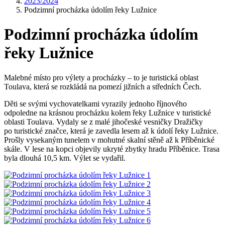
2023/2024
Podzimní procházka údolím řeky Lužnice
Podzimní procházka údolím
řeky Lužnice
Malebné místo pro výlety a procházky – to je turistická oblast
Toulava, která se rozkládá na pomezí jižních a středních Čech.
Děti se svými vychovatelkami vyrazily jednoho říjnového
odpoledne na krásnou procházku kolem řeky Lužnice v turistické
oblasti Toulava. Vydaly se z malé jihočeské vesničky Dražičky
po turistické značce, která je zavedla lesem až k údolí řeky Lužnice.
Prošly vysekaným tunelem v mohutné skalní stěně až k Příběnické
skále. V lese na kopci objevily ukryté zbytky hradu Příběnice. Trasa
byla dlouhá 10,5 km. Výlet se vydařil.