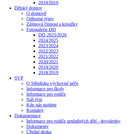
2018⁄2019
Dětský domov
O domově
Odborné týmy
Zájmová činnost a kroužky
Fotogalerie DD
DD 2025⁄2026
2024⁄2025
2023⁄2024
2022⁄2023
2021⁄2022
2020⁄2021
2019⁄2020
2018⁄2019
SVP
O Středisku výchovné péče
Informace pro školy
Informace pro rodiče
Náš tým
Kde nás najdete
Kontakty
Dokumentace
Informace pro rodiče umístěných dětí - dovolenky
Dokumenty
Úřední deska