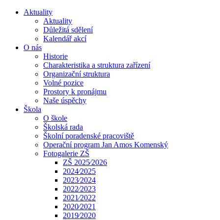
Aktuality
Aktuality
Důležitá sdělení
Kalendář akcí
O nás
Historie
Charakteristika a struktura zařízení
Organizační struktura
Volné pozice
Prostory k pronájmu
Naše úspěchy
Škola
O škole
Školská rada
Školní poradenské pracoviště
Operační program Jan Amos Komenský
Fotogalerie ZŠ
ZŠ 2025⁄2026
2024⁄2025
2023⁄2024
2022⁄2023
2021⁄2022
2020⁄2021
2019⁄2020