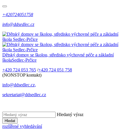
+420724051758
info@ddsedlec.cz
Dětský domov se školou, středisko výchovné péče a základní
škola
Sedlec-Prčice
+420 724 053 765
/
+420 724 051 758
(NONSTOP kontakt)
info@ddsedlec.cz,
sekretariat@ddsedlec.cz
Hledaný výraz
Hledat
rozšířené vyhledávání