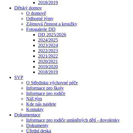
2018⁄2019
Dětský domov
O domově
Odborné týmy
Zájmová činnost a kroužky
Fotogalerie DD
DD 2025⁄2026
2024⁄2025
2023⁄2024
2022⁄2023
2021⁄2022
2020⁄2021
2019⁄2020
2018⁄2019
SVP
O Středisku výchovné péče
Informace pro školy
Informace pro rodiče
Náš tým
Kde nás najdete
Kontakty
Dokumentace
Informace pro rodiče umístěných dětí - dovolenky
Dokumenty
Úřední deska