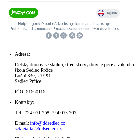
Adresa:
Dětský domov se školou, středisko výchovné péče a základní
škola Sedlec-Prčice
Luční 330, 257 91
Sedlec-Prčice
IČO: 61660116
Kontakty:
Tel.: 724 051 758, 724 053 765
E-mail:
info@ddsedlec.cz
sekretariat@ddsedlec.cz