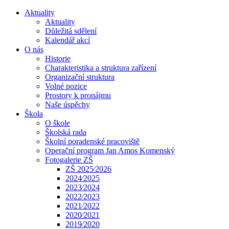
Aktuality
Aktuality
Důležitá sdělení
Kalendář akcí
O nás
Historie
Charakteristika a struktura zařízení
Organizační struktura
Volné pozice
Prostory k pronájmu
Naše úspěchy
Škola
O škole
Školská rada
Školní poradenské pracoviště
Operační program Jan Amos Komenský
Fotogalerie ZŠ
ZŠ 2025⁄2026
2024⁄2025
2023⁄2024
2022⁄2023
2021⁄2022
2020⁄2021
2019⁄2020