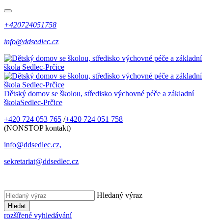
+420724051758
info@ddsedlec.cz
Dětský domov se školou, středisko výchovné péče a základní
škola
Sedlec-Prčice
+420 724 053 765
/
+420 724 051 758
(NONSTOP kontakt)
info@ddsedlec.cz,
sekretariat@ddsedlec.cz
Hledaný výraz
Hledat
rozšířené vyhledávání