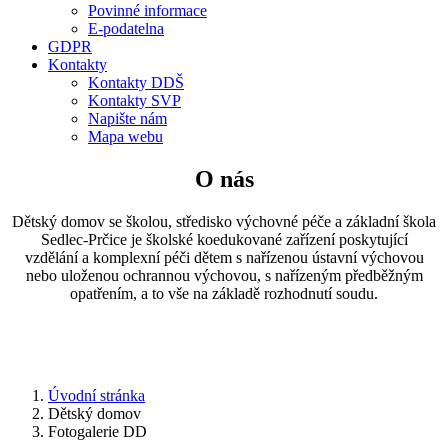
Povinné informace
E-podatelna
GDPR
Kontakty
Kontakty DDŠ
Kontakty SVP
Napište nám
Mapa webu
O nás
Dětský domov se školou, středisko výchovné péče a základní škola
Sedlec-Prčice je školské koedukované zařízení poskytující
vzdělání a komplexní péči dětem s nařízenou ústavní výchovou
nebo uloženou ochrannou výchovou, s nařízeným předběžným
opatřením, a to vše na základě rozhodnutí soudu.
Úvodní stránka
Dětský domov
Fotogalerie DD