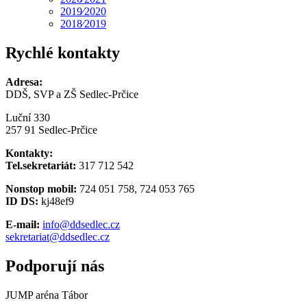
2019⁄2020
2018⁄2019
Rychlé kontakty
Adresa:
DDŠ, SVP a ZŠ Sedlec-Prčice
Luční 330
257 91 Sedlec-Prčice
Kontakty:
Tel.sekretariát:
317 712 542
Nonstop mobil:
724 051 758, 724 053 765
ID DS:
kj48ef9
E-mail:
info@ddsedlec.cz
sekretariat@ddsedlec.cz
Podporují nás
JUMP aréna Tábor