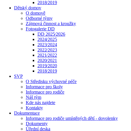
2018⁄2019
Dětský domov
O domově
Odborné týmy
Zájmová činnost a kroužky
Fotogalerie DD
DD 2025⁄2026
2024⁄2025
2023⁄2024
2022⁄2023
2021⁄2022
2020⁄2021
2019⁄2020
2018⁄2019
SVP
O Středisku výchovné péče
Informace pro školy
Informace pro rodiče
Náš tým
Kde nás najdete
Kontakty
Dokumentace
Informace pro rodiče umístěných dětí - dovolenky
Dokumenty
Úřední deska