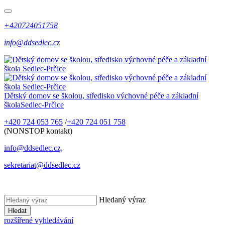
+420724051758
info@ddsedlec.cz
Dětský domov se školou, středisko výchovné péče a základní
škola
Sedlec-Prčice
+420 724 053 765
/
+420 724 051 758
(NONSTOP kontakt)
info@ddsedlec.cz,
sekretariat@ddsedlec.cz
Hledaný výraz
Hledat
rozšířené vyhledávání