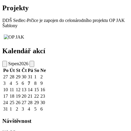
Projekty
DDŠ Sedlec-Prčice je zapojen do celonárodního projektu OP JAK
Šablony
Kalendář akcí
Srpen
2026
Po
Út
St
Čt
Pá
So
Ne
27
28
29
30
31
1
2
3
4
5
6
7
8
9
10
11
12
13
14
15
16
17
18
19
20
21
22
23
24
25
26
27
28
29
30
31
1
2
3
4
5
6
Návštěvnost