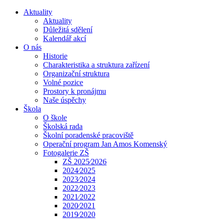
Aktuality
Aktuality
Důležitá sdělení
Kalendář akcí
O nás
Historie
Charakteristika a struktura zařízení
Organizační struktura
Volné pozice
Prostory k pronájmu
Naše úspěchy
Škola
O škole
Školská rada
Školní poradenské pracoviště
Operační program Jan Amos Komenský
Fotogalerie ZŠ
ZŠ 2025⁄2026
2024⁄2025
2023⁄2024
2022⁄2023
2021⁄2022
2020⁄2021
2019⁄2020