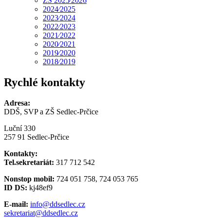
ZŠ 2025⁄2026
2024⁄2025
2023⁄2024
2022⁄2023
2021⁄2022
2020⁄2021
2019⁄2020
2018⁄2019
Rychlé kontakty
Adresa:
DDŠ, SVP a ZŠ Sedlec-Prčice
Luční 330
257 91 Sedlec-Prčice
Kontakty:
Tel.sekretariát:
317 712 542
Nonstop mobil:
724 051 758, 724 053 765
ID DS:
kj48ef9
E-mail:
info@ddsedlec.cz
sekretariat@ddsedlec.cz