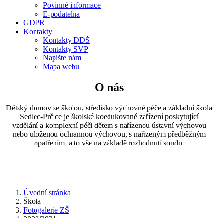
Povinné informace
E-podatelna
GDPR
Kontakty
Kontakty DDŠ
Kontakty SVP
Napište nám
Mapa webu
O nás
Dětský domov se školou, středisko výchovné péče a základní škola
Sedlec-Prčice je školské koedukované zařízení poskytující
vzdělání a komplexní péči dětem s nařízenou ústavní výchovou
nebo uloženou ochrannou výchovou, s nařízeným předběžným
opatřením, a to vše na základě rozhodnutí soudu.
Úvodní stránka
Škola
Fotogalerie ZŠ