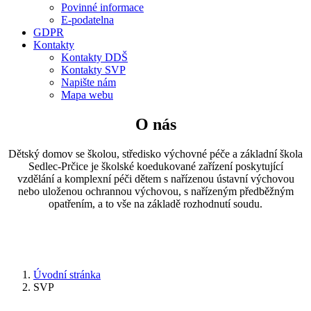
Povinné informace
E-podatelna
GDPR
Kontakty
Kontakty DDŠ
Kontakty SVP
Napište nám
Mapa webu
O nás
Dětský domov se školou, středisko výchovné péče a základní škola
Sedlec-Prčice je školské koedukované zařízení poskytující
vzdělání a komplexní péči dětem s nařízenou ústavní výchovou
nebo uloženou ochrannou výchovou, s nařízeným předběžným
opatřením, a to vše na základě rozhodnutí soudu.
Úvodní stránka
SVP