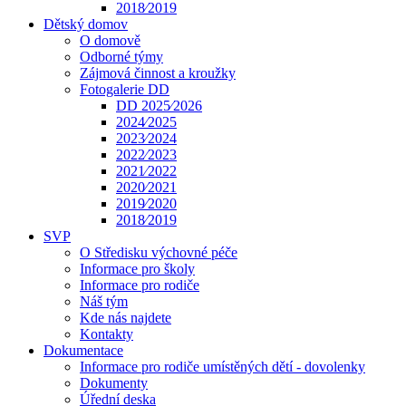
2018⁄2019
Dětský domov
O domově
Odborné týmy
Zájmová činnost a kroužky
Fotogalerie DD
DD 2025⁄2026
2024⁄2025
2023⁄2024
2022⁄2023
2021⁄2022
2020⁄2021
2019⁄2020
2018⁄2019
SVP
O Středisku výchovné péče
Informace pro školy
Informace pro rodiče
Náš tým
Kde nás najdete
Kontakty
Dokumentace
Informace pro rodiče umístěných dětí - dovolenky
Dokumenty
Úřední deska