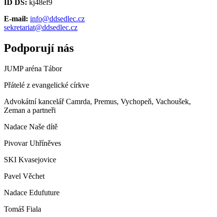
ID DS:
kj48ef9
E-mail:
info@ddsedlec.cz
sekretariat@ddsedlec.cz
Podporují nás
JUMP aréna Tábor
Přátelé z evangelické církve
Advokátní kancelář Camrda, Premus, Vychopeň, Vachoušek,
Zeman a partneři
Nadace Naše dítě
Pivovar Uhříněves
SKI Kvasejovice
Pavel Věchet
Nadace Edufuture
Tomáš Fiala