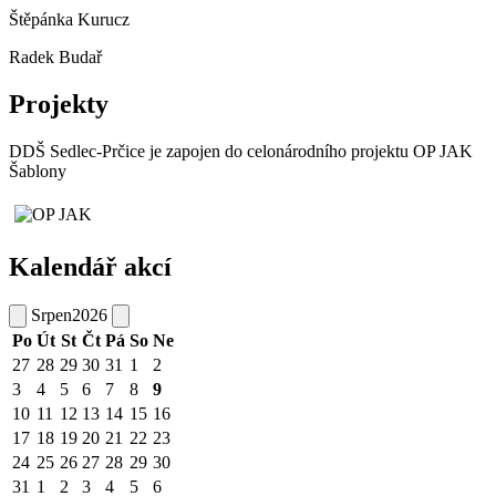
Štěpánka Kurucz
Radek Budař
Projekty
DDŠ Sedlec-Prčice je zapojen do celonárodního projektu OP JAK
Šablony
Kalendář akcí
Srpen
2026
Po
Út
St
Čt
Pá
So
Ne
27
28
29
30
31
1
2
3
4
5
6
7
8
9
10
11
12
13
14
15
16
17
18
19
20
21
22
23
24
25
26
27
28
29
30
31
1
2
3
4
5
6