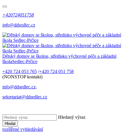
+420724051758
info@ddsedlec.cz
Dětský domov se školou, středisko výchovné péče a základní
škola
Sedlec-Prčice
+420 724 053 765
/
+420 724 051 758
(NONSTOP kontakt)
info@ddsedlec.cz,
sekretariat@ddsedlec.cz
Hledaný výraz
Hledat
rozšířené vyhledávání