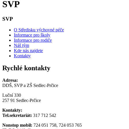
SVP
SVP
O Středisku výchovné péče
Informace pro školy
Informace pro rodiče
Náš tým
Kde nás najdete
Kontakty
Rychlé kontakty
Adresa:
DDŠ, SVP a ZŠ Sedlec-Prčice
Luční 330
257 91 Sedlec-Prčice
Kontakty:
Tel.sekretariát:
317 712 542
Nonstop mobil:
724 051 758, 724 053 765