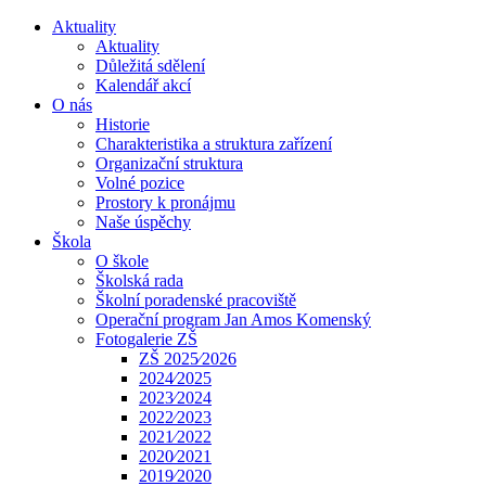
Aktuality
Aktuality
Důležitá sdělení
Kalendář akcí
O nás
Historie
Charakteristika a struktura zařízení
Organizační struktura
Volné pozice
Prostory k pronájmu
Naše úspěchy
Škola
O škole
Školská rada
Školní poradenské pracoviště
Operační program Jan Amos Komenský
Fotogalerie ZŠ
ZŠ 2025⁄2026
2024⁄2025
2023⁄2024
2022⁄2023
2021⁄2022
2020⁄2021
2019⁄2020