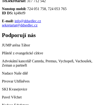
Tel.sekretariát:
317 712 542
Nonstop mobil:
724 051 758, 724 053 765
ID DS:
kj48ef9
E-mail:
info@ddsedlec.cz
sekretariat@ddsedlec.cz
Podporují nás
JUMP aréna Tábor
Přátelé z evangelické církve
Advokátní kancelář Camrda, Premus, Vychopeň, Vachoušek,
Zeman a partneři
Nadace Naše dítě
Pivovar Uhříněves
SKI Kvasejovice
Pavel Věchet