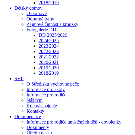
2018⁄2019
Dětský domov
O domově
Odborné týmy
Zájmová činnost a kroužky
Fotogalerie DD
DD 2025⁄2026
2024⁄2025
2023⁄2024
2022⁄2023
2021⁄2022
2020⁄2021
2019⁄2020
2018⁄2019
SVP
O Středisku výchovné péče
Informace pro školy
Informace pro rodiče
Náš tým
Kde nás najdete
Kontakty
Dokumentace
Informace pro rodiče umístěných dětí - dovolenky
Dokumenty
Úřední deska