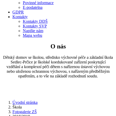
Povinné informace
E-podatelna
GDPR
Kontakty
Kontakty DDŠ
Kontakty SVP
Napište nám
Mapa webu
O nás
Dětský domov se školou, středisko výchovné péče a základní škola
Sedlec-Prčice je školské koedukované zařízení poskytující
vzdělání a komplexní péči dětem s nařízenou ústavní výchovou
nebo uloženou ochrannou výchovou, s nařízeným předběžným
opatřením, a to vše na základě rozhodnutí soudu.
Úvodní stránka
Škola
Fotogalerie ZŠ