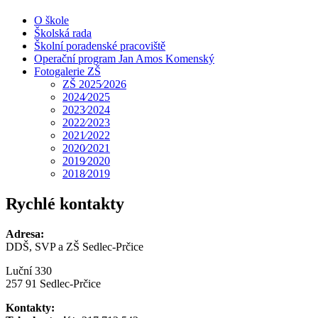
O škole
Školská rada
Školní poradenské pracoviště
Operační program Jan Amos Komenský
Fotogalerie ZŠ
ZŠ 2025⁄2026
2024⁄2025
2023⁄2024
2022⁄2023
2021⁄2022
2020⁄2021
2019⁄2020
2018⁄2019
Rychlé kontakty
Adresa:
DDŠ, SVP a ZŠ Sedlec-Prčice
Luční 330
257 91 Sedlec-Prčice
Kontakty: