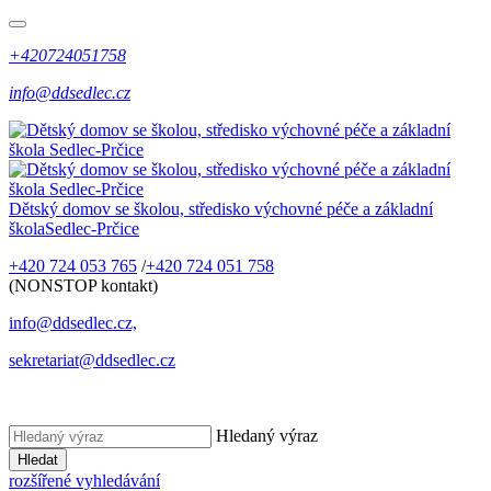
+420724051758
info@ddsedlec.cz
Dětský domov se školou, středisko výchovné péče a základní
škola
Sedlec-Prčice
+420 724 053 765
/
+420 724 051 758
(NONSTOP kontakt)
info@ddsedlec.cz,
sekretariat@ddsedlec.cz
Hledaný výraz
Hledat
rozšířené vyhledávání