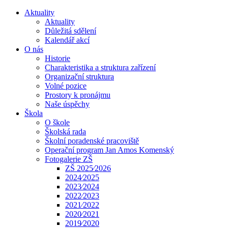
Aktuality
Aktuality
Důležitá sdělení
Kalendář akcí
O nás
Historie
Charakteristika a struktura zařízení
Organizační struktura
Volné pozice
Prostory k pronájmu
Naše úspěchy
Škola
O škole
Školská rada
Školní poradenské pracoviště
Operační program Jan Amos Komenský
Fotogalerie ZŠ
ZŠ 2025⁄2026
2024⁄2025
2023⁄2024
2022⁄2023
2021⁄2022
2020⁄2021
2019⁄2020