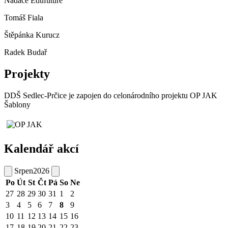
Nadace Edufuture
Tomáš Fiala
Štěpánka Kurucz
Radek Budař
Projekty
DDŠ Sedlec-Prčice je zapojen do celonárodního projektu OP JAK
Šablony
Kalendář akcí
Srpen
2026
Po
Út
St
Čt
Pá
So
Ne
27
28
29
30
31
1
2
3
4
5
6
7
8
9
10
11
12
13
14
15
16
17
18
19
20
21
22
23