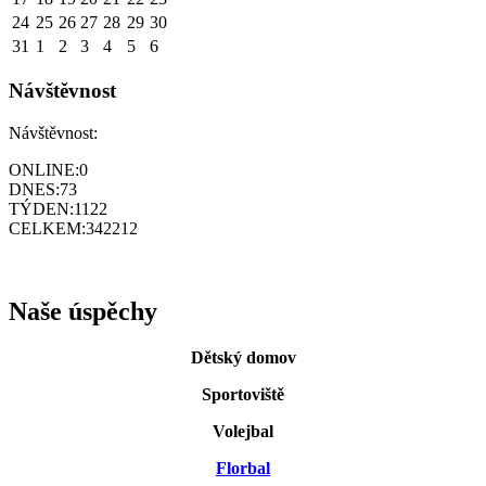
24
25
26
27
28
29
30
31
1
2
3
4
5
6
Návštěvnost
Návštěvnost:
ONLINE:
0
DNES:
73
TÝDEN:
1122
CELKEM:
342212
Naše úspěchy
Dětský domov
Sportoviště
Volejbal
Florbal