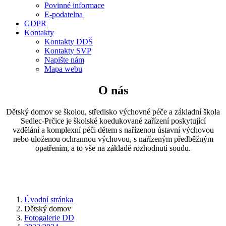
Povinné informace
E-podatelna
GDPR
Kontakty
Kontakty DDŠ
Kontakty SVP
Napište nám
Mapa webu
O nás
Dětský domov se školou, středisko výchovné péče a základní škola
Sedlec-Prčice je školské koedukované zařízení poskytující
vzdělání a komplexní péči dětem s nařízenou ústavní výchovou
nebo uloženou ochrannou výchovou, s nařízeným předběžným
opatřením, a to vše na základě rozhodnutí soudu.
Úvodní stránka
Dětský domov
Fotogalerie DD