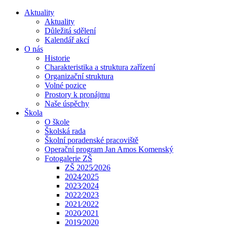
Aktuality
Aktuality
Důležitá sdělení
Kalendář akcí
O nás
Historie
Charakteristika a struktura zařízení
Organizační struktura
Volné pozice
Prostory k pronájmu
Naše úspěchy
Škola
O škole
Školská rada
Školní poradenské pracoviště
Operační program Jan Amos Komenský
Fotogalerie ZŠ
ZŠ 2025⁄2026
2024⁄2025
2023⁄2024
2022⁄2023
2021⁄2022
2020⁄2021
2019⁄2020