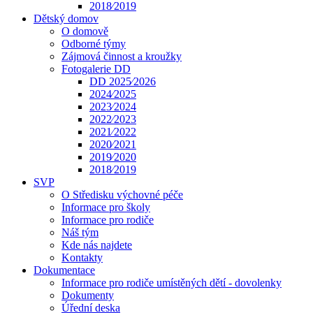
2018⁄2019
Dětský domov
O domově
Odborné týmy
Zájmová činnost a kroužky
Fotogalerie DD
DD 2025⁄2026
2024⁄2025
2023⁄2024
2022⁄2023
2021⁄2022
2020⁄2021
2019⁄2020
2018⁄2019
SVP
O Středisku výchovné péče
Informace pro školy
Informace pro rodiče
Náš tým
Kde nás najdete
Kontakty
Dokumentace
Informace pro rodiče umístěných dětí - dovolenky
Dokumenty
Úřední deska