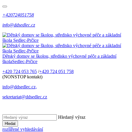
+420724051758
info@ddsedlec.cz
Dětský domov se školou, středisko výchovné péče a základní
škola
Sedlec-Prčice
+420 724 053 765
/
+420 724 051 758
(NONSTOP kontakt)
info@ddsedlec.cz,
sekretariat@ddsedlec.cz
Hledaný výraz
Hledat
rozšířené vyhledávání