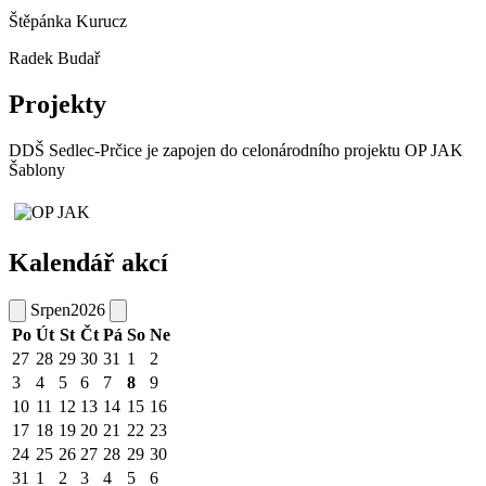
Štěpánka Kurucz
Radek Budař
Projekty
DDŠ Sedlec-Prčice je zapojen do celonárodního projektu OP JAK
Šablony
Kalendář akcí
Srpen
2026
Po
Út
St
Čt
Pá
So
Ne
27
28
29
30
31
1
2
3
4
5
6
7
8
9
10
11
12
13
14
15
16
17
18
19
20
21
22
23
24
25
26
27
28
29
30
31
1
2
3
4
5
6