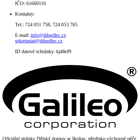
IČO: 61660116
Kontakty:
Tel.: 724 051 758, 724 053 765
E-mail:
info@ddsedlec.cz
sekretariat@ddsedlec.cz
ID datové schránky: kj48ef9
Oficiální stránky Dětský domov se školou, středisko výchovné péče