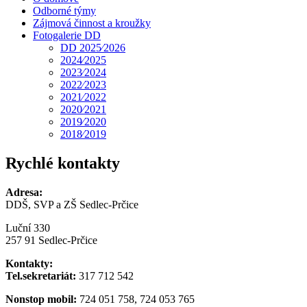
Odborné týmy
Zájmová činnost a kroužky
Fotogalerie DD
DD 2025⁄2026
2024⁄2025
2023⁄2024
2022⁄2023
2021⁄2022
2020⁄2021
2019⁄2020
2018⁄2019
Rychlé kontakty
Adresa:
DDŠ, SVP a ZŠ Sedlec-Prčice
Luční 330
257 91 Sedlec-Prčice
Kontakty:
Tel.sekretariát:
317 712 542
Nonstop mobil:
724 051 758, 724 053 765