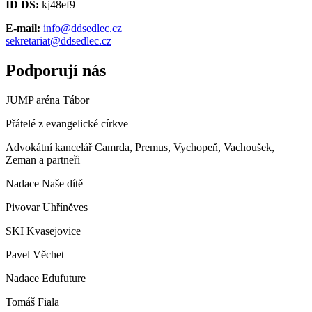
ID DS:
kj48ef9
E-mail:
info@ddsedlec.cz
sekretariat@ddsedlec.cz
Podporují nás
JUMP aréna Tábor
Přátelé z evangelické církve
Advokátní kancelář Camrda, Premus, Vychopeň, Vachoušek,
Zeman a partneři
Nadace Naše dítě
Pivovar Uhříněves
SKI Kvasejovice
Pavel Věchet
Nadace Edufuture
Tomáš Fiala